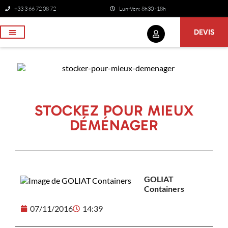
+33 3 66 72 08 72
Lun-Ven: 8h30 -18h
DEVIS
NOS SERVICES
STOCKEZ POUR MIEUX
DÉMÉNAGER
GOLIAT
Containers
07/11/2016
14:39