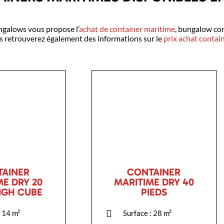
ngalows vous propose l’
achat de container maritime
, bungalow con
s retrouverez également des informations sur le
prix achat contai
AINER
CONTAINER
ME DRY 20
MARITIME DRY 40
HIGH CUBE
PIEDS
: 14 m²
Surface : 28 m²