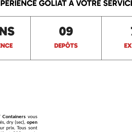
XPÉRIENCE GOLIAT À VOTRE SERVIC
ANS
09
ENCE
DEPÔTS
EX
 Containers
vous
s, dry (sec),
open
ur prix. Tous sont