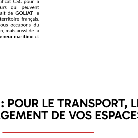
tificat CSC pour la
teurs qui peuvent
fait de
GOLIAT
le
rritoire français.
 nous occupons du
on, mais aussi de la
teneur maritime
et
: POUR LE TRANSPORT, 
AGEMENT DE VOS ESPACE