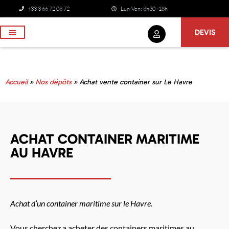
+33 3 66 72 08 72
Lun-Ven: 8h30 -18h
DEVIS
NOS SERVICES
Accueil
»
Nos dépôts
»
Achat vente container sur Le Havre
ACHAT CONTAINER MARITIME
AU HAVRE
Achat d’un container maritime sur le Havre.
Vous cherchez a acheter des containers maritimes au