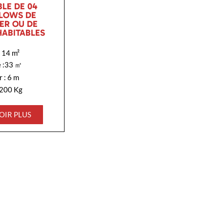
LE DE 04
LOWS DE
ER OU DE
HABITABLES
: 14 m²
é :33 ㎥
 : 6 m
2200 Kg
OIR PLUS