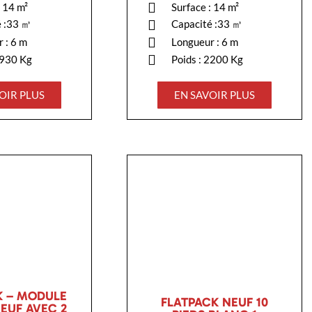
: 14 m²
Surface : 14 m²
é :33 ㎥
Capacité :33 ㎥
 : 6 m
Longueur : 6 m
1930 Kg
Poids : 2200 Kg
OIR PLUS
EN SAVOIR PLUS
K – MODULE
FLATPACK NEUF 10
EUF AVEC 2