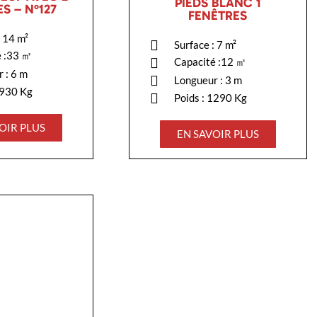
PIEDS BLANC 1
S – N°127
FENÊTRES
: 14 m²
Surface : 7 m²
é :33 ㎥
Capacité :12 ㎥
 : 6 m
Longueur : 3 m
1930 Kg
Poids : 1290 Kg
OIR PLUS
EN SAVOIR PLUS