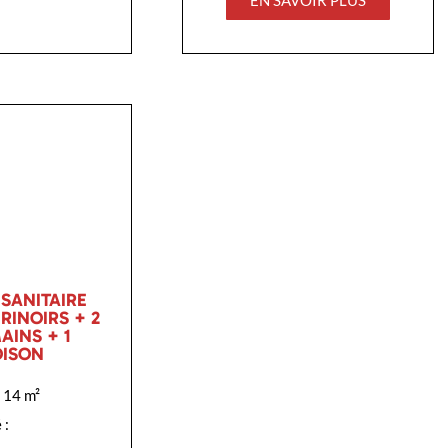
SANITAIRE
RINOIRS + 2
AINS + 1
OISON
: 14
m²
 :