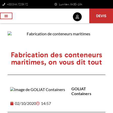
+33 3 66 72 08 72
Lun-Ven: 8h30 -18h
DEVIS
NOS SERVICES
Fabrication des conteneurs
maritimes, on vous dit tout
GOLIAT
Containers
02/10/2020
14:57