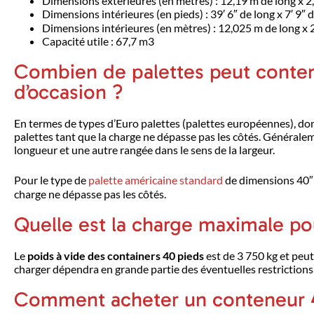
Dimensions extérieures (en mètres) : 12,19 m de long x 2
Dimensions intérieures (en pieds) : 39′ 6″ de long x 7′ 9″ d
Dimensions intérieures (en mètres) : 12,025 m de long x 
Capacité utile : 67,7 m3
Combien de palettes peut conten
d’occasion ?
En termes de types d’Euro palettes (palettes européennes), don
palettes tant que la charge ne dépasse pas les côtés. Généraleme
longueur et une autre rangée dans le sens de la largeur.
Pour le type de
palette américaine standard
de dimensions 40″ x
charge ne dépasse pas les côtés.
Quelle est la charge maximale po
Le
poids à vide des containers
40 pieds
est de 3 750 kg et peu
charger dépendra en grande partie des éventuelles restrictions e
Comment acheter un conteneur 40