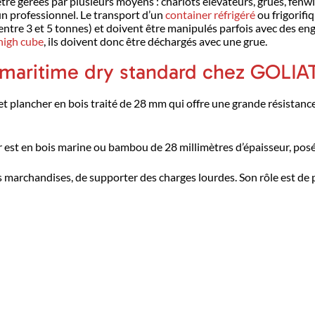
e gérées par plusieurs moyens : chariots élévateurs, grues, fenwi
un professionnel. Le transport d’un
container réfrigéré
ou frigorifi
entre 3 et 5 tonnes) et doivent être manipulés parfois avec des en
 high cube
, ils doivent donc être déchargés avec une grue.
r maritime dry standard chez GOLIA
 et plancher en bois traité de 28 mm qui offre une grande résistan
her est en bois marine ou bambou de 28 millimètres d’épaisseur, pos
 marchandises, de supporter des charges lourdes. Son rôle est de 