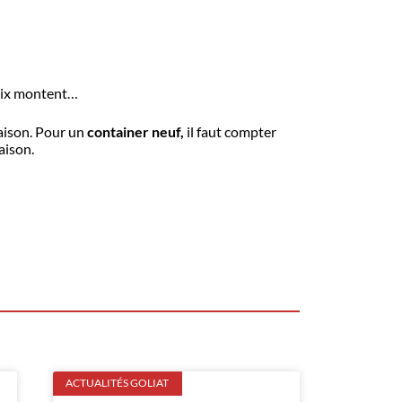
prix montent…
aison. Pour un
container neuf,
il faut compter
aison.
ACTUALITÉS GOLIAT