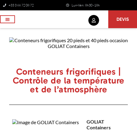
+33 3 66 72 08 72
Lun-Ven: 8h30 -18h
DEVIS
NOS SERVICES
Conteneurs frigorifiques |
Contrôle de la température
et de l’atmosphère
GOLIAT
Containers