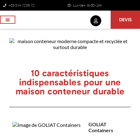
+33 3 66 72 08 72
Lun-Ven: 8h30 -18h
DEVIS
NOS SERVICES
10 caractéristiques
indispensables pour une
maison conteneur durable
GOLIAT
Containers