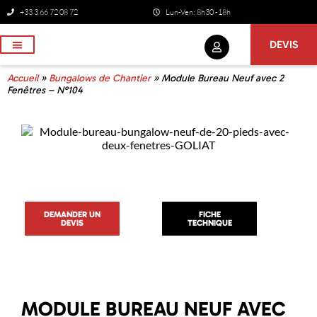
+33 3 66 72 08 72
Lun-Ven: 8h30 -18h
DEVIS
NOS SERVICES
Accueil
»
Bungalows de Chantier
»
Module Bureau Neuf avec 2
Fenêtres – N°104
DEMANDER UN
FICHE
DEVIS
TECHNIQUE
MODULE BUREAU NEUF AVEC