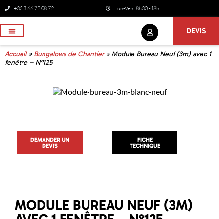
+33 3 66 72 08 72
Lun-Ven: 8h30 -18h
DEVIS
NOS SERVICES
Accueil
»
Bungalows de Chantier
»
Module Bureau Neuf (3m) avec 1
fenêtre – N°125
DEMANDER UN
FICHE
DEVIS
TECHNIQUE
MODULE BUREAU NEUF (3M)
AVEC 1 FENÊTRE – N°125