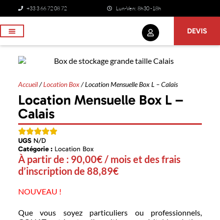
+33 3 66 72 08 72
Lun-Ven: 8h30 -18h
DEVIS
NOS SERVICES
Accueil
/
Location Box
/ Location Mensuelle Box L – Calais
Location Mensuelle Box L –
Calais
UGS
N/D
Catégorie :
Location Box
À partir de :
90,00
€
/ mois et des frais
d’inscription de
88,89
€
NOUVEAU !
Que vous soyez particuliers ou professionnels,