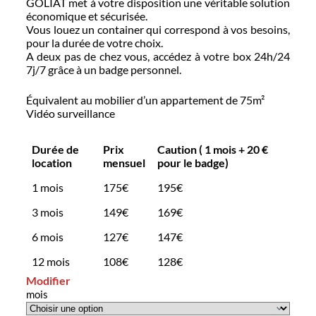
GOLIAT met à votre disposition une véritable solution
économique et sécurisée.
Vous louez un container qui correspond à vos besoins,
pour la durée de votre choix.
A deux pas de chez vous, accédez à votre box 24h/24
7j/7 grâce à un badge personnel.
Équivalent au mobilier d’un appartement de 75m²
Vidéo surveillance
Durée de
Prix
Caution ( 1 mois + 20 €
location
mensuel
pour le badge)
1 mois
175€
195€
3 mois
149€
169€
6 mois
127€
147€
12 mois
108€
128€
Modifier
mois