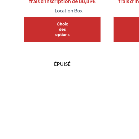
frais d’inscription de
88,89
€
frais d’i
Location Box
Choix
des
options
ÉPUISÉ