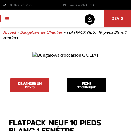
+33 3 66 72 08 72
Lun-Ven: 8h30 -18h
DEVIS
NOS SERVICES
Accueil
»
Bungalows de Chantier
»
FLATPACK NEUF 10 pieds Blanc 1
fenêtres
DEMANDER UN
FICHE
DEVIS
TECHNIQUE
FLATPACK NEUF 10 PIEDS
BLANC 1 FENÊTRE