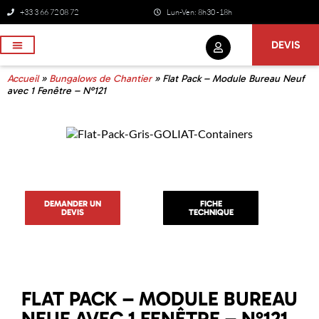
+33 3 66 72 08 72
Lun-Ven: 8h30 -18h
DEVIS
NOS SERVICES
Accueil
»
Bungalows de Chantier
»
Flat Pack – Module Bureau Neuf
avec 1 Fenêtre – N°121
DEMANDER UN
FICHE
DEVIS
TECHNIQUE
FLAT PACK – MODULE BUREAU
NEUF AVEC 1 FENÊTRE – N°121