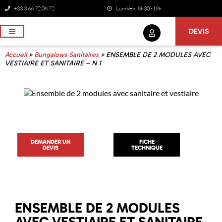
+33 3 66 72 08 72
Lun-Ven: 8h30 -18h
DEVIS
NOS SERVICES
Accueil
»
Bungalows Sanitaires
»
ENSEMBLE DE 2 MODULES AVEC
VESTIAIRE ET SANITAIRE – N 1
DEMANDER UN
FICHE
DEVIS
TECHNIQUE
ENSEMBLE DE 2 MODULES
AVEC VESTIAIRE ET SANITAIRE