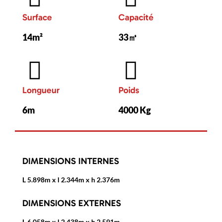
Surface
Capacité
14m²
33㎥
Longueur
Poids
6m
4000 Kg
DIMENSIONS INTERNES
L 5.898m x l 2.344m x h 2.376m
DIMENSIONS EXTERNES
L 6.058m x l 2.438m x h 2.591m