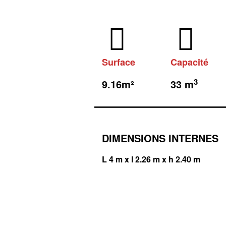
Surface
Capacité
3
9.16m²
33 m
DIMENSIONS INTERNES
L 4 m x l 2.26 m x h 2.40 m