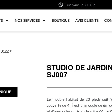
Lun-Ven: 8h30 -18h
WS
NOS SERVICES
BOUTIQUE
AVIS CLIENTS
CON
– SJ007
STUDIO DE JARDI
SJ007
HNIQUE
Le module habitat de 20 pieds soit 9
couverte de 4m² est un module de 6m de
et d’une couleur gris anthracite RAL 70