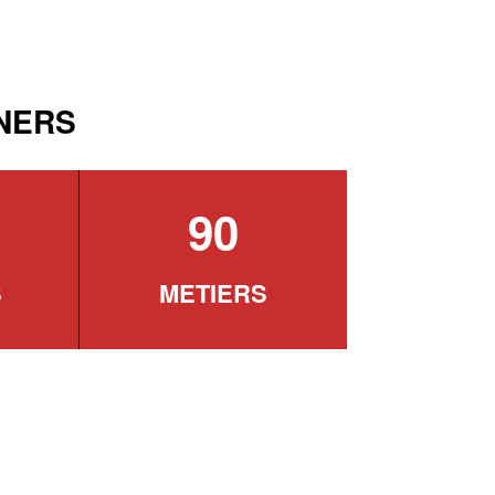
INERS
90
S
METIERS