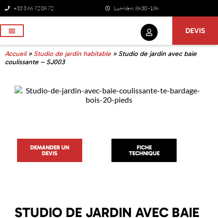
+33 3 66 72 08 72
Lun-Ven: 8h30 -18h
DEVIS
NOS SERVICES
Accueil
»
Studio de jardin habitable
»
Studio de jardin avec baie
coulissante – SJ003
DEMANDER UN
FICHE
DEVIS
TECHNIQUE
STUDIO DE JARDIN AVEC BAIE