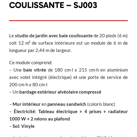
COULISSANTE – SJ003
Le
studio de jardin avec baie coulissante
de 20 pieds (6 m)
soit 12 m² de surface intérieure est un module de 6 m de
longueur par 2,44 m de largeur.
Ce module comprend:
– Une
baie vitrée
de 180 cm-l x 215 cm-h en aluminium
avec volet intégré (électrique) et une porte de service de
200 cm-h x 80 cm-l
– Un
bardage
extérieur
alvéolaire compressé
–
Mur intérieur
en
panneau sandwich
(coloris blanc)
–
Électricité: Tableau électrique + 4 prises + radiateur
1000 W + 2 néons au plafond
–
Sol: Vinyle