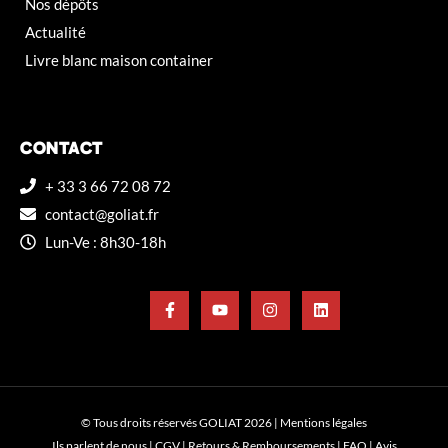
Nos dépôts
Actualité
Livre blanc maison container
CONTACT
+ 33 3 66 72 08 72
contact@goliat.fr
Lun-Ve : 8h30-18h
© Tous droits réservés GOLIAT 2026 |
Mentions légales
Ils parlent de nous
|
CGV
|
Retours & Remboursements
|
FAQ
|
Avis