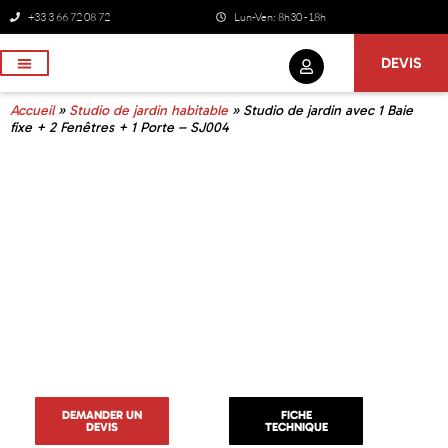
+33 3 66 72 08 72
Lun-Ven: 8h30 -18h
DEVIS
NOS SERVICES
Accueil
»
Studio de jardin habitable
»
Studio de jardin avec 1 Baie
fixe + 2 Fenêtres + 1 Porte – SJ004
DEMANDER UN
FICHE
DEVIS
TECHNIQUE