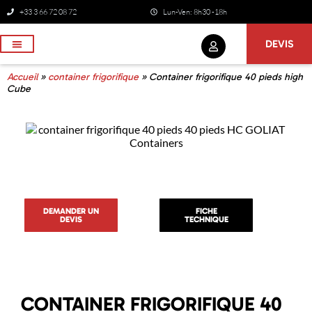
+33 3 66 72 08 72
Lun-Ven: 8h30 -18h
DEVIS
NOS SERVICES
Accueil
»
container frigorifique
»
Container frigorifique 40 pieds high
Cube
DEMANDER UN
FICHE
DEVIS
TECHNIQUE
CONTAINER FRIGORIFIQUE 40