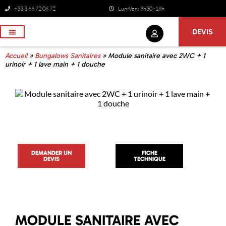
+33 3 66 72 08 72
Lun-Ven: 8h30 -18h
DEVIS
NOS SERVICES
Accueil
»
Bungalows Sanitaires
»
Module sanitaire avec 2WC + 1
urinoir + 1 lave main + 1 douche
DEMANDER UN
FICHE
DEVIS
TECHNIQUE
MODULE SANITAIRE AVEC