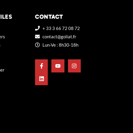
ILES
CONTACT
+ 33 3 66 72 08 72
ers
contact@goliat.fr
s
Lun-Ve : 8h30-18h
ner