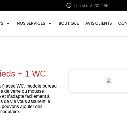
Lun-Ven: 8h30 -18h
WS
NOS SERVICES
BOUTIQUE
AVIS CLIENTS
CON
pieds + 1 WC
er
) avec WC, module bureau
ine de verre ou mousse
et s’adapte facilement à
s de vie vous assurent le
us pouvons ajouter des
modulaire.