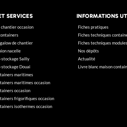
ET SERVICES
INFORMATIONS UT
chantier occasion
Fiches pratiques
containers
Fiches techniques contain
galow de chantier
Fiches techniques module
ion nacelle
Nos dépôts
f-stockage Sailly
Actualité
f-stockage Douai
Livre blanc maison contai
tainers maritimes
tainers maritimes occasion
tainers occasion
tainers frigorifiques occasion
tainers isothermes occasion