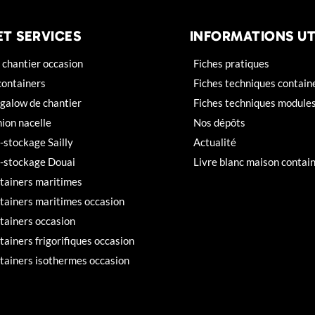
ET SERVICES
INFORMATIONS UT
chantier occasion
Fiches pratiques
containers
Fiches techniques contain
galow de chantier
Fiches techniques module
ion nacelle
Nos dépôts
f-stockage Sailly
Actualité
f-stockage Douai
Livre blanc maison contai
tainers maritimes
tainers maritimes occasion
tainers occasion
tainers frigorifiques occasion
tainers isothermes occasion