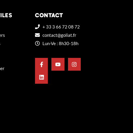
ILES
CONTACT
+ 33 3 66 72 08 72
ers
contact@goliat.fr
s
Lun-Ve : 8h30-18h
ner