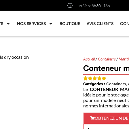
Lun-Ven: 8h30 -18h
WS
NOS SERVICES
BOUTIQUE
AVIS CLIENTS
CON
Accueil
/
Containers
/
Marit
Conteneur ma
Catégories :
Containers
,
Le
CONTENEUR MAR
idéale pour le stockag
pour un modèle neuf o
normes internationales 
OBTENEZ UN DE