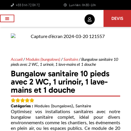
+33 3 66 72 08 72
Lun-Ven: 8h30 -18h
DEVIS
NOS SERVICES
Accueil
/
Modules (bungalows)
/
Sanitaire
/ Bungalow sanitaire 10
pieds avec 2 WC, 1 urinoir, 1 lave-mains et 1 douche
Bungalow sanitaire 10 pieds
avec 2 WC, 1 urinoir, 1 lave-
mains et 1 douche
Catégories :
Modules (bungalows)
,
Sanitaire
Optimisez vos installations sanitaires avec notre
bungalow sanitaire complet, idéal pour divers
environnements comme les chantiers, les événements
en plein air, ou les espaces publics. Ce module de 20