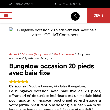
+33 3 66 72 08 72
Lun-Ven: 8h30 -18h
DEVIS
NOS SERVICES
Accueil
/
Modules (bungalows)
/
Module bureau
/ Bungalow
occasion 20 pieds avec baie fixe
Bungalow occasion 20 pieds
avec baie fixe
Catégories :
Module bureau
,
Modules (bungalows)
Le bungalow occasion avec baie fixe de 20 pieds,
offrant 14 m² de surface intérieure, est un module idéal
pour ajouter un espace fonctionnel et esthétique à
votre jardin. Mesurant 6 m de longueur par 2,44 m de
largeur, ce bungalow combine élégance et praticité.