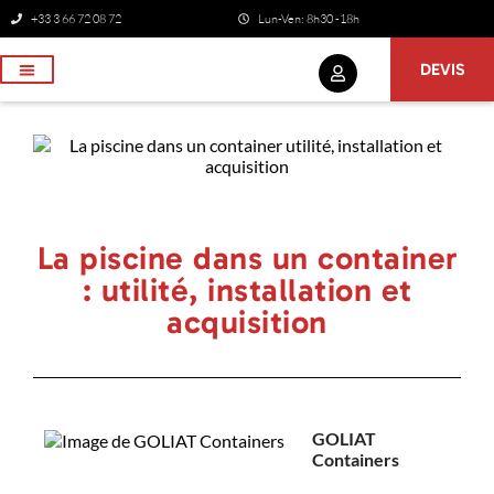
+33 3 66 72 08 72
Lun-Ven: 8h30 -18h
DEVIS
NOS SERVICES
La piscine dans un container
: utilité, installation et
acquisition
GOLIAT
Containers