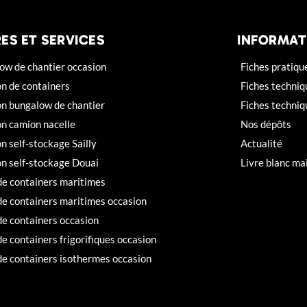
ES ET SERVICES
INFORMAT
ow de chantier occasion
Fiches pratiqu
on de containers
Fiches techniq
on bungalow de chantier
Fiches techni
on camion nacelle
Nos dépôts
n self-stockage Sailly
Actualité
on self-stockage Douai
Livre blanc ma
de containers maritimes
de containers maritimes occasion
de containers occasion
e containers frigorifiques occasion
de containers isothermes occasion