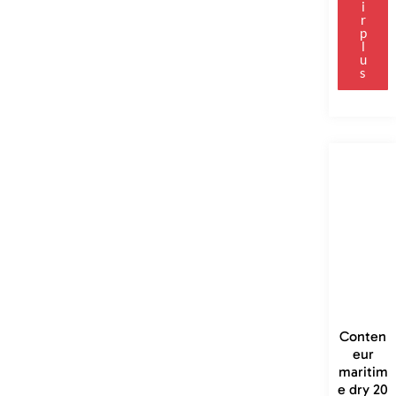
i
r
p
l
u
s
Conten
eur
maritim
e dry 20