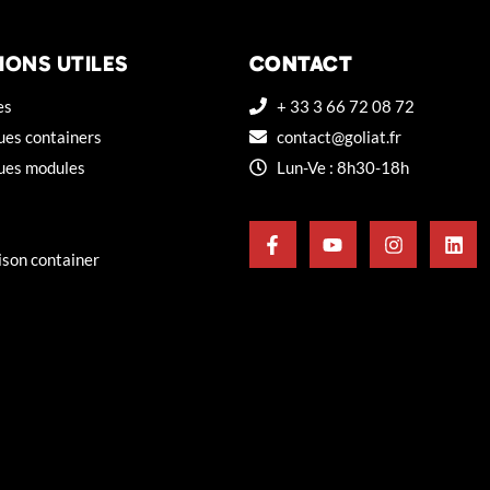
IONS UTILES
CONTACT
es
+ 33 3 66 72 08 72
ues containers
contact@goliat.fr
ques modules
Lun-Ve : 8h30-18h
ison container