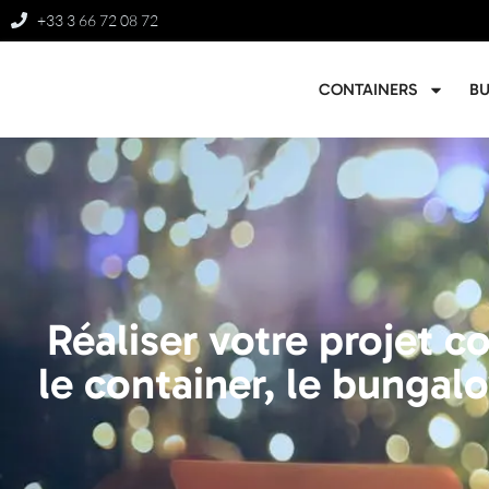
+33 3 66 72 08 72
CONTAINERS
B
Réaliser votre projet 
le container, le bungalo