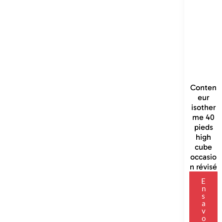
Conten
eur
isother
me 40
pieds
high
cube
occasio
n révisé
E
n
s
a
v
o