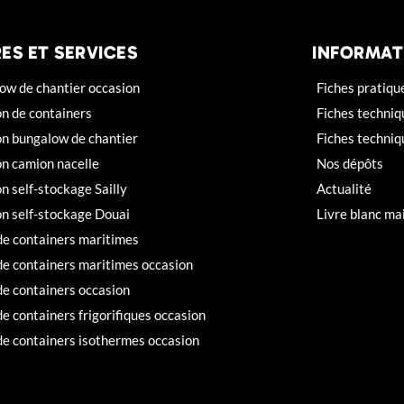
ES ET SERVICES
INFORMAT
ow de chantier occasion
Fiches pratiqu
on de containers
Fiches techniq
on bungalow de chantier
Fiches techni
on camion nacelle
Nos dépôts
n self-stockage Sailly
Actualité
on self-stockage Douai
Livre blanc ma
de containers maritimes
de containers maritimes occasion
de containers occasion
e containers frigorifiques occasion
de containers isothermes occasion