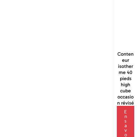
Conten
eur
isother
me 40
pieds
high
cube
occasio
n révisé
E
n
s
a
v
o