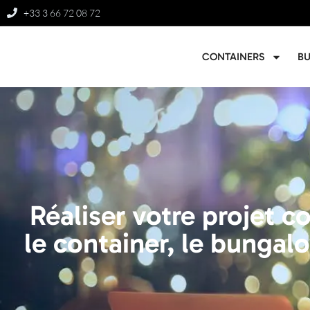
+33 3 66 72 08 72
CONTAINERS
B
Réaliser votre projet 
le container, le bungalo