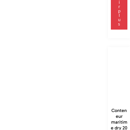
i
r
p
l
u
s
Conten
eur
maritim
e dry 20