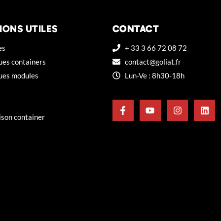
IONS UTILES
CONTACT
es
+ 33 3 66 72 08 72
ues containers
contact@goliat.fr
ques modules
Lun-Ve : 8h30-18h
ison container