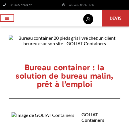
+33 3 66 72 08 72
Lun-Ven: 8h30 -18h
DEVIS
NOS SERVICES
Bureau container : la
solution de bureau malin,
prêt à l’emploi
GOLIAT
Containers