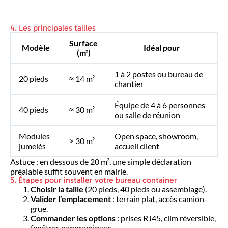
4. Les principales tailles
Surface
Modèle
Idéal pour
(m²)
1 à 2 postes ou bureau de
20 pieds
≈ 14 m²
chantier
Équipe de 4 à 6 personnes
40 pieds
≈ 30 m²
ou salle de réunion
Modules
Open space, showroom,
> 30 m²
jumelés
accueil client
Astuce : en dessous de 20 m², une simple déclaration
préalable suffit souvent en mairie.
5. Étapes pour installer votre bureau container
Choisir la taille
(20 pieds, 40 pieds ou assemblage).
Valider l’emplacement
: terrain plat, accès camion-
grue.
Commander les options
: prises RJ45, clim réversible,
fenêtres panoramiques…