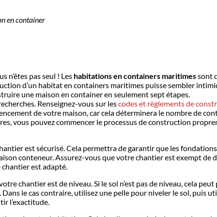
on en container
us n’êtes pas seul ! Les
habitations en containers maritimes
sont d
ction d’un habitat en containers maritimes puisse sembler intimidant,
onstruire une maison en container en seulement sept étapes.
 recherches. Renseignez-vous sur les
codes et règlements de constr
’agencement de votre maison, car cela déterminera le nombre de con
res, vous pouvez commencer le processus de construction propreme
tier est sécurisé. Cela permettra de garantir que les fondations 
maison conteneur. Assurez-vous que votre chantier est exempt de dé
 chantier est adapté.
e chantier est de niveau. Si le sol n’est pas de niveau, cela peut 
 Dans le cas contraire, utilisez une pelle pour niveler le sol, puis u
ir l’exactitude.